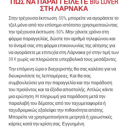
ΠΏΣ ΝΑ ΠΑΡΑΓΓΕΊΛΕΤΕ BIG LOVER
ΣΤΗ ΛΆΡΝΑΚΑ
Στην τρέχουσα έκπτωση -50%, μπορείτε να αγοράσετε το
τζελ μόνο από τον επίσημο ιστότοπο χρησιμοποιώντας
την τρέχουσα έκπτωση -50%. Μην χάνετε χρόνο στη
φόρμα παραγγελίας, δώστε τον αριθμό τηλεφώνου και
το όνομά σας στη φόρμα επικοινωνίας της αίτησης για
να αγοράσετε με επιτυχία στη Λάρνακα gel στην τιμή των
39 € χωρίς να πληρώσετε υπερβολικά τους μεσάζοντες.
Την επόμενη ώρα ο διαχειριστής θα σας καλέσει για να
διευκρινίσετε τις λεπτομέρειες. Και θα σας
συμβουλεύσει για την παραγγελία και την παράδοση
του προϊόντος και τα έξοδα αποστολής. Απλώς κάντε
μια ερώτηση. Η πληρωμή για παράδοση μετά την
παραλαβή του δέματος από τον ταχυμεταφορέα ή
ταχυδρομικώς εξαλείφει την πιθανότητα απάτης.
Μπορείτε να χρησιμοποιήσετε μετρητά ή χρεωστικές
κάρτες κατά την κρίση σας. Εγγυημένη