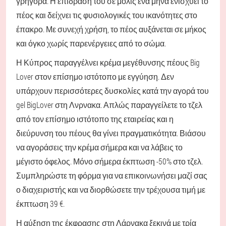
γρήγορα. Η επίδρασή του σε μόλις ένα μήνα ενισχύει το
πέος και δείχνει τις φυσιολογικές του ικανότητες στο
έπακρο. Με συνεχή χρήση, το πέος αυξάνεται σε μήκος
και όγκο χωρίς παρενέργειες από το σώμα.
Η Κύπρος παραγγέλνει κρέμα μεγέθυνσης πέους Big
Lover στον επίσημο ιστότοπο με εγγύηση. Δεν
υπάρχουν περισσότερες δυσκολίες κατά την αγορά του
gel BigLover στη Λνρνακα. Απλώς παραγγείλετε το τζελ
από τον επίσημο ιστότοπο της εταιρείας και η
διεύρυνση του πέους θα γίνει πραγματικότητα. Βιάσου
να αγοράσεις την κρέμα σήμερα και να λάβεις το
μέγιστο όφελος. Μόνο σήμερα έκπτωση -50% στο τζελ.
Συμπληρώστε τη φόρμα για να επικοινωνήσει μαζί σας
ο διαχειριστής και να διορθώσετε την τρέχουσα τιμή με
έκπτωση 39 €.
Η αύξηση της έκφρασης στη Λάρνακα ξεκινά με τρία