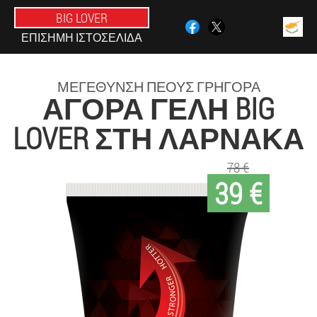
BIG LOVER
ΕΠΊΣΗΜΗ ΙΣΤΟΣΕΛΊΔΑ
ΜΕΓΈΘΥΝΣΗ ΠΈΟΥΣ ΓΡΉΓΟΡΑ
ΑΓΟΡΆ ΓΈΛΗ BIG
LOVER ΣΤΗ ΛΆΡΝΑΚΑ
78 €
39 €