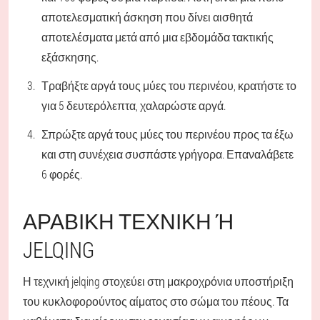
αποτελεσματική άσκηση που δίνει αισθητά
αποτελέσματα μετά από μια εβδομάδα τακτικής
εξάσκησης.
Τραβήξτε αργά τους μύες του περινέου, κρατήστε το
για 5 δευτερόλεπτα, χαλαρώστε αργά.
Σπρώξτε αργά τους μύες του περινέου προς τα έξω
και στη συνέχεια συσπάστε γρήγορα. Επαναλάβετε
6 φορές.
ΑΡΑΒΙΚΉ ΤΕΧΝΙΚΉ Ή J
ELQING
Η τεχνική jelqing στοχεύει στη μακροχρόνια υποστήριξη
του κυκλοφορούντος αίματος στο σώμα του πέους. Τα