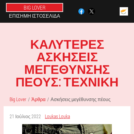
BIG LOVER
ΕΠΊΣΗΜΗ ΙΣΤΟΣΕΛΊΔΑ
ΚΑΛΎΤΕΡΕΣ
ΑΣΚΉΣΕΙΣ
ΜΕΓΈΘΥΝΣΗΣ
ΠΈΟΥΣ: ΤΕΧΝΙΚΉ
Big Lover
Άρθρα
Ασκήσεις μεγέθυνσης πέους
21 Ιούλιος 2022
Loukas Louka