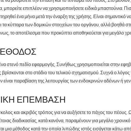
 μπορείτε επιπλέον να χρησιμοποιήσετε ειδικά μπαστούνια. Πιστ
ρηθεί ένα μήνα μετά την έναρξη της χρήσης. Είναι σημαντικό να
ι τα κύτταρα των δομικών στοιχείων του οργάνου, αλλά βοηθά σ
νως, το αποτέλεσμα που προκύπτει αποθηκεύεται για μεγάλο χρο
ΜΈΘΟΔΟΣ
ένα στενό πεδίο εφαρμογής. Συνήθως χρησιμοποιείται στην εφηβε
 βρίσκονται στο στάδιο του τελικού σχηματισμού. Συχνά ο λόγος 
είναι παραβίαση της λειτουργίας των ενδοκρινών αδένων ή γενε
ΓΙΚΉ ΕΠΈΜΒΑΣΗ
σκολος και ακριβός τρόπος για να αυξήσετε το πάχος του πέους. 
τοιας διαδικασίας, κατά κανόνα, παραμένουν για μεγάλο χρονικό
αι μια μέθοδος κατά την οποία λιπώδης ιστός εισάγεται κάτω απ