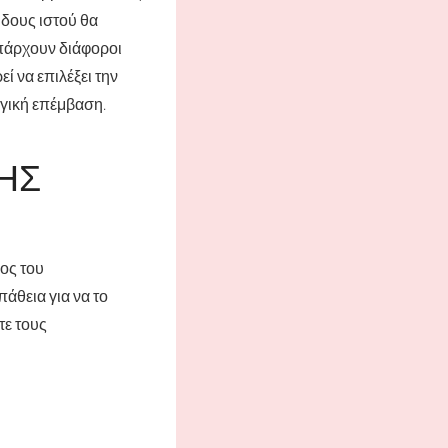
ώδους ιστού θα
υπάρχουν διάφοροι
ί να επιλέξει την
ργική επέμβαση.
ΗΣ
ος του
άθεια για να το
τε τους