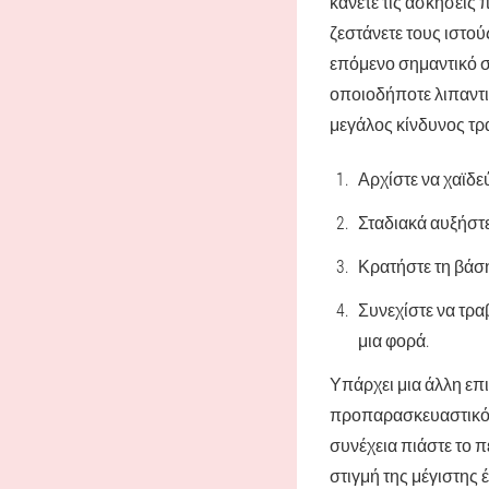
κάνετε τις ασκήσεις 
ζεστάνετε τους ιστούς
επόμενο σημαντικό σ
οποιοδήποτε λιπαντι
μεγάλος κίνδυνος τρ
Αρχίστε να χαϊδεύ
Σταδιακά αυξήστε
Κρατήστε τη βάση
Συνεχίστε να τρα
μια φορά.
Υπάρχει μια άλλη επ
προπαρασκευαστικό σ
συνέχεια πιάστε το π
στιγμή της μέγιστης 