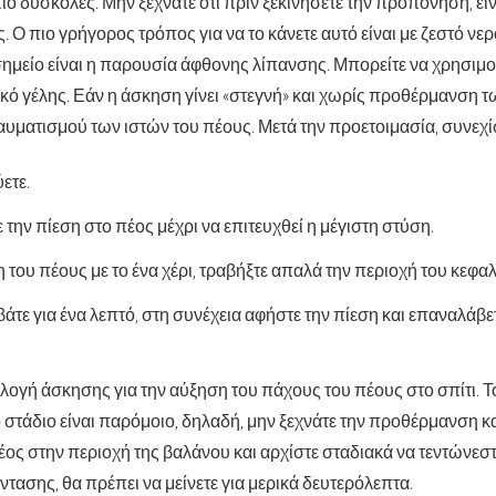
πιο δύσκολες. Μην ξεχνάτε ότι πριν ξεκινήσετε την προπόνηση, εί
. Ο πιο γρήγορος τρόπος για να το κάνετε αυτό είναι με ζεστό νερό
ημείο είναι η παρουσία άφθονης λίπανσης. Μπορείτε να χρησιμ
κό γέλης. Εάν η άσκηση γίνει «στεγνή» και χωρίς προθέρμανση τ
αυματισμού των ιστών του πέους. Μετά την προετοιμασία, συνεχί
ετε.
 την πίεση στο πέος μέχρι να επιτευχθεί η μέγιστη στύση.
 του πέους με το ένα χέρι, τραβήξτε απαλά την περιοχή του κεφαλ
βάτε για ένα λεπτό, στη συνέχεια αφήστε την πίεση και επαναλάβε
ιλογή άσκησης για την αύξηση του πάχους του πέους στο σπίτι. Τ
τάδιο είναι παρόμοιο, δηλαδή, μην ξεχνάτε την προθέρμανση και
έος στην περιοχή της βαλάνου και αρχίστε σταδιακά να τεντώνεστε
έντασης, θα πρέπει να μείνετε για μερικά δευτερόλεπτα.