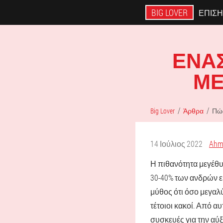
BIG LOVER
ΕΠΊΣΗ
ΈΝΑΣ
ΜΕ
Big Lover
Άρθρα
Πώς
14 Ιούλιος 2022
Ahm
Η πιθανότητα μεγέθυ
30-40% των ανδρών ε
μύθος ότι όσο μεγαλύ
τέτοιοι κακοί. Από α
συσκευές για την αύξ