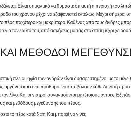
υξάνεται. Είναι σημαντικό να θυμάστε ότι αυτή η περιοχή του λιπ
άροδο του χρόνου μέχρι να εξαφανιστεί εντελώς. Μέχρι σήμερα, 
 το πέος παχύτερο και μακρύτερο. Καθένας από τους άνδρες μπορε
 για τον εαυτό του, από ασκήσεις μασάζ στο σπίτι μέχρι χειρου
 ΚΑΙ ΜΈΘΟΔΟΙ ΜΕΓΈΘΥΝΣ
πτική πλειοψηφία των ανδρών είναι δυσαρεστημένοι με το μέγεθ
 οργάνου και είναι πρόθυμοι να καταβάλουν κάθε δυνατή προσπ
τον λίγο. Και οι γιατροί συναντιούνται με τέτοιους άντρες. Εξετάσ
υς και μεθόδους μεγέθυνσης του πέους.
ετε το πέος κατά 5 cm; Και μπορεί να γίνει;