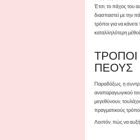
Έτσι, το πάχος του α
διασπαστεί με την π
τρόποι για να κάνετε
καταλληλότερη μέθοδο
ΤΡΌΠΟΙ
ΠΈΟΥΣ
Παραδόξως, η συντρι
αναπαραγωγικού τους
μεγεθύνουν, τουλάχισ
πραγματικούς τρόπο
Λοιπόν, πώς να αυξήσ