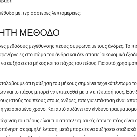
μβαση.
μέθοδο με περισσότερες λεπτομέρειες:
ΝΗΤΗ ΜΈΘΟΔΟ
ολες μεθόδους μεγέθυνσης πέους σύμφωνα με τους άνδρες. Το πιο 
αρενέργειες στο σώμα του άνδρα και δεν απαιτεί οικονομικά έξοδ
να αυξήσετε το μήκος και το πάχος του πέους. Για αυτό χρησιμο
αταλάβουμε ότι η αύξηση του μήκους σημαίνει τεχνικά τέντωμα το
και το πάχος μπορεί να επιτευχθεί με την επέκτασή τους. Εάν δ
 τους ιστούς του πέους στους άνδρες, τότε για επέκταση είναι απα
η για ορισμένο χρόνο. Και αυτό αυξάνει τον κίνδυνο τραυματισμο
πάχυνση του πέους είναι πιο αποτελεσματικές όταν το πέος είναι
οπόνηση σε χαμηλή ένταση, μετά μπορείτε να αυξήσετε σταδιακά 