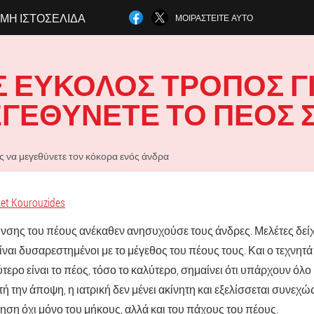
ΜΗ ΙΣΤΟΣΕΛΊΔΑ
ΜΟΙΡΑΣΤΕΊΤΕ ΑΥΤΌ
 ΕΎΚΟΛΟΣ ΤΡΌΠΟΣ Γ
ΓΕΘΎΝΕΤΕ ΤΟ ΠΈΟΣ 
 να μεγεθύνετε τον κόκορα ενός άνδρα
et Kourouzides
νσης του πέους ανέκαθεν ανησυχούσε τους άνδρες. Μελέτες δείχ
ίναι δυσαρεστημένοι με το μέγεθος του πέους τους. Και ο τεχνητ
τερο είναι το πέος, τόσο το καλύτερο, σημαίνει ότι υπάρχουν όλο
υτή την άποψη, η ιατρική δεν μένει ακίνητη και εξελίσσεται συνεχ
ηση όχι μόνο του μήκους, αλλά και του πάχους του πέους.