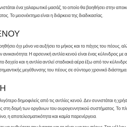
νιστάται ένα χαλαρωτικό μασάζ, το οποίο θα βοηθήσει στην απο
τος. Το μειονέκτημα είναι η διάρκεια της διαδικασίας.
ΕΝΟΥ
ηθήσει όχι μόνο να αυξήσει το μήκος και το πάχος του πέους, αλ
ανικανότητα. Η αρσενική αντλία κενού είναι ένας κύλινδρος με α
 το δοχείο και η αντλία αντλεί σταδιακά αέρα έξω από τον κύλινδρ
 σημαντικής μεγέθυνσης του πέους σε σύντομο χρονικό διάστημα
ΣΗ
 λιγότερο δημοφιλείς από τις αντλίες κενού. Δεν συνιστάται η χρή
ς στη δομή των οργάνων του ουρογεννητικού συστήματος. Το πλε
νο, η αποτελεσματικότητα και καμία παρενέργεια.
τε να ρυθμίσετε την ένταση και το τέντωμα του πέους. Στο μέλλον,